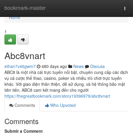
Home
bookmark-master
Togg
navi
Home
1
Abc8vnart
ethan7v46gwm7
480 days ago
News
Discuss
ABC8 là một nhà cái trực tuyến nổi bật, chuyên cung cấp các dịch
vụ cá cược thể thao, casino, poker và nhiều trò chơi trực tuyến
khác. Với giao diện thân thiện, dễ sử dụng, và hệ thống bảo mật
tiên tiến, ABC8 cam kết mang đến cho người
https://thegreatbookmark.com/story19396979/abc8vnart
Comments
Who Upvoted
Comments
Submit a Comment