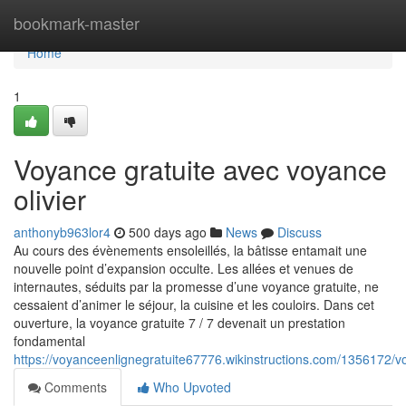
Home
bookmark-master
Home
1
Voyance gratuite avec voyance
olivier
anthonyb963lor4
500 days ago
News
Discuss
Au cours des évènements ensoleillés, la bâtisse entamait une
nouvelle point d’expansion occulte. Les allées et venues de
internautes, séduits par la promesse d’une voyance gratuite, ne
cessaient d’animer le séjour, la cuisine et les couloirs. Dans cet
ouverture, la voyance gratuite 7 / 7 devenait un prestation
fondamental
https://voyanceenlignegratuite67776.wikinstructions.com/1356172/
Comments
Who Upvoted