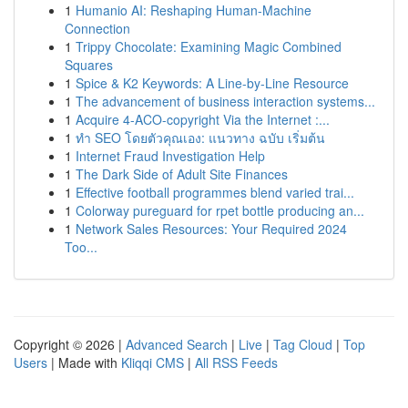
1
Humanio AI: Reshaping Human-Machine
Connection
1
Trippy Chocolate: Examining Magic Combined
Squares
1
Spice & K2 Keywords: A Line-by-Line Resource
1
The advancement of business interaction systems...
1
Acquire 4-ACO-copyright Via the Internet :...
1
ทำ SEO โดยตัวคุณเอง: แนวทาง ฉบับ เริ่มต้น
1
Internet Fraud Investigation Help
1
The Dark Side of Adult Site Finances
1
Effective football programmes blend varied trai...
1
Colorway pureguard for rpet bottle producing an...
1
Network Sales Resources: Your Required 2024
Too...
Copyright © 2026 |
Advanced Search
|
Live
|
Tag Cloud
|
Top
Users
| Made with
Kliqqi CMS
|
All RSS Feeds