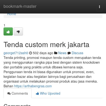
Home
bookmark-master
Togg
navi
Home
1
Tenda custom merk jakarta
georget712ash0
502 days ago
News
Discuss
Tenda printing, promosi maupun tenda custom merupakan tenda
yang menggunakan rangka pipa besi dengan sistem knockdown
dan portable yang praktis untuk dibawa kemana saja.
Penggunaan tenda ini biasa digunakan untuk promosi, even,
kegiatan bazar atau kegiatan lainnya bagi perusahaan dan
organisasi untuk melakukan promosi produk atau jasa mereka.
Bahan
https://arthabengras.com
Comments
Who Upvoted
Comments