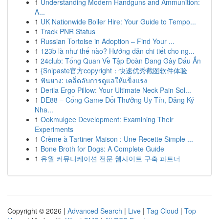
1
Understanding Modern Handguns and Ammunition:
A...
1
UK Nationwide Boiler Hire: Your Guide to Tempo...
1
Track PNR Status
1
Russian Tortoise in Adoption – Find Your ...
1
123b là như thế nào? Hướng dẫn chi tiết cho ng...
1
24club: Tổng Quan Về Tập Đoàn Đang Gây Dấu Ấn
1
{Snipaste官方copyright：快速优秀截图软件体验
1
ฟันยาง: เคล็ดลับการดูแลให้แข็งแรง
1
Derila Ergo Pillow: Your Ultimate Neck Pain Sol...
1
DE88 – Cổng Game Đổi Thưởng Uy Tín, Đăng Ký
Nha...
1
Ookmulgee Development: Examining Their
Experiments
1
Crème à Tartiner Maison : Une Recette Simple ...
1
Bone Broth for Dogs: A Complete Guide
1
유월 커뮤니케이션 전문 웹사이트 구축 파트너
Copyright © 2026 |
Advanced Search
|
Live
|
Tag Cloud
|
Top