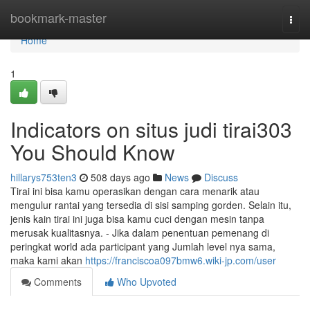
Home
bookmark-master
Togg
navi
Home
1
Indicators on situs judi tirai303
You Should Know
hillarys753ten3
508 days ago
News
Discuss
Tirai ini bisa kamu operasikan dengan cara menarik atau
mengulur rantai yang tersedia di sisi samping gorden. Selain itu,
jenis kain tirai ini juga bisa kamu cuci dengan mesin tanpa
merusak kualitasnya. - Jika dalam penentuan pemenang di
peringkat world ada participant yang Jumlah level nya sama,
maka kami akan
https://franciscoa097bmw6.wiki-jp.com/user
Comments
Who Upvoted