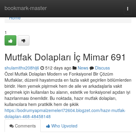
Home
bookmark-master
Togg
navi
Home
1
Mutfak Dolapları İç Mimar 691
shulamithx208hij6
512 days ago
News
Discuss
Özel Mutfak Dolapları Modern ve Fonksiyonel Bir Çözüm
Mutfaklar, düzenli hayatımızda en fazla vakit geçirilen bölümlerden
biridir. Hem yemek pişirmek hem de aile ve arkadaşlarla vakit
geçirmek için kullanılan bu alanın, estetik ve fonksiyonel açıdan iyi
hazırlanması önemlidir. Bu noktada, hazır mutfak dolapları,
kullanıcılara hem pratiklik hem de şıklık
https://bodrumyapmalzemeleri72604.blogzet.com/hazır-mutfak-
dolapları-468-48458148
Comments
Who Upvoted