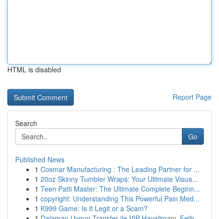
HTML is disabled
Report Page
Search
Go
Published News
1
Cosmar Manufacturing : The Leading Partner for ...
1
20oz Skinny Tumbler Wraps: Your Ultimate Visua...
1
Teen Patti Master: The Ultimate Complete Beginn...
1
copyright: Understanding This Powerful Pain Med...
1
K999 Game: Is It Legit or a Scam?
1
Dalaman Uygun Transfer ile VIP Havalimanı, Feth...