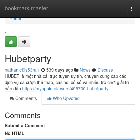
Home
bookmark-master
Togg
navi
Home
1
Hubetparty
nathaniel9s53rai1
539 days ago
News
Discuss
HUBET là một nhà cái trực tuyến uy tín, chuyên cung cấp các
dịch vụ cá cược thể thao, casino, xổ số và nhiều trò chơi giải trí
hấp dẫn
https://myapple.pl/users/495730-hubetparty
Comments
Who Upvoted
Comments
Submit a Comment
No HTML