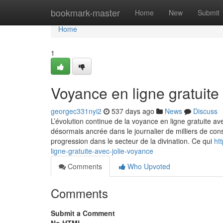
Home
bookmark-master
Home
New
Submit
Home
1
Voyance en ligne gratuite
georgec331nyi2
537 days ago
News
Discuss
L’évolution continue de la voyance en ligne gratuite av
désormais ancrée dans le journalier de milliers de cons
progression dans le secteur de la divination. Ce qui
ht
ligne-gratuite-avec-jolie-voyance
Comments
Who Upvoted
Comments
Submit a Comment