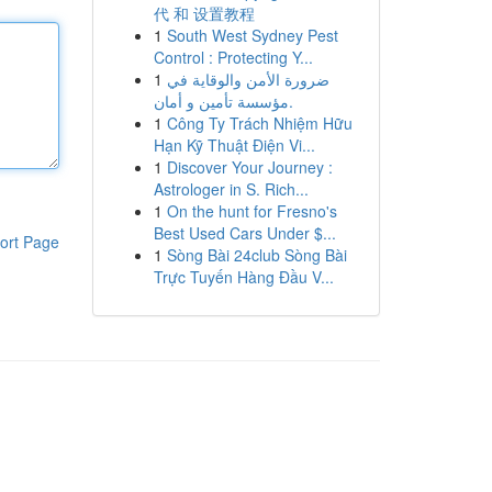
代 和 设置教程
1
South West Sydney Pest
Control : Protecting Y...
1
ضرورة الأمن والوقاية في
مؤسسة تأمين و أمان.
1
Công Ty Trách Nhiệm Hữu
Hạn Kỹ Thuật Điện Vi...
1
Discover Your Journey :
Astrologer in S. Rich...
1
On the hunt for Fresno's
Best Used Cars Under $...
ort Page
1
Sòng Bài 24club Sòng Bài
Trực Tuyến Hàng Đầu V...