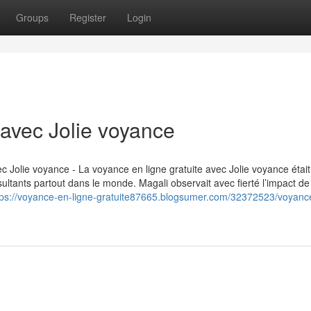
Groups
Register
Login
 avec Jolie voyance
ec Jolie voyance - La voyance en ligne gratuite avec Jolie voyance était
ultants partout dans le monde. Magali observait avec fierté l’impact de
tps://voyance-en-ligne-gratuite87665.blogsumer.com/32372523/voyanc