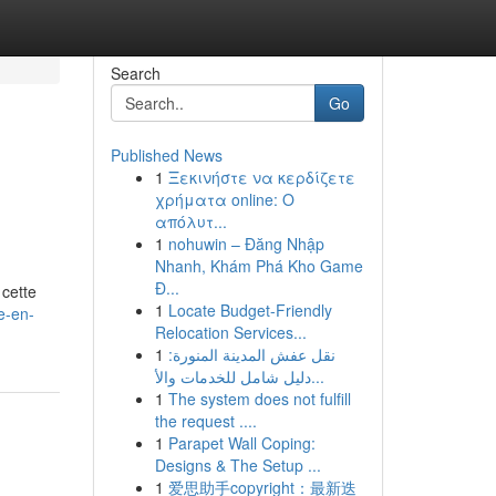
Search
Go
Published News
1
Ξεκινήστε να κερδίζετε
χρήματα online: Ο
απόλυτ...
1
nohuwin – Đăng Nhập
Nhanh, Khám Phá Kho Game
Đ...
 cette
1
Locate Budget-Friendly
e-en-
Relocation Services...
1
نقل عفش المدينة المنورة:
دليل شامل للخدمات والأ...
1
The system does not fulfill
the request ....
1
Parapet Wall Coping:
Designs & The Setup ...
1
爱思助手copyright：最新迭