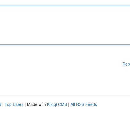
Rep
d
|
Top Users
| Made with
Kliqqi CMS
|
All RSS Feeds