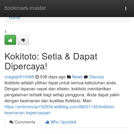
Home
bookmark-master
Togg
navi
Home
1
Kokitoto: Setia & Dapat
Dipercaya!
craigsjci510088
538 days ago
News
Discuss
Kokitoto adalah pilihan tepat untuk semua kebutuhan anda.
Dengan layanan cepat dan efisien, kokitoto memberikan
pengalaman terbaik bagi setiap pengguna. Anda dapat yakin
dengan keamanan dan kualitas Kokitoto. Mari
https://antonmuxp152934.widblog.com/88031150/kokitoto-
keamanan-kepercayaan
Comments
Who Upvoted