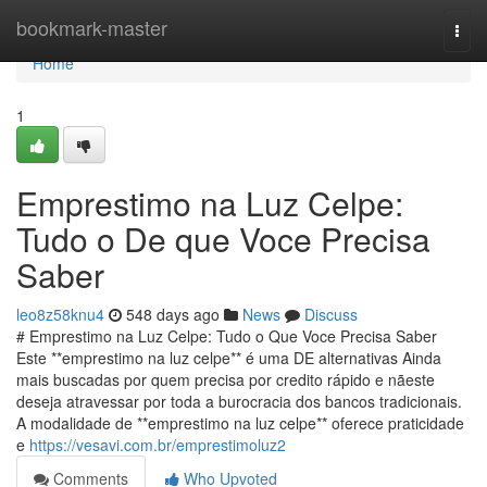
Home
bookmark-master
Togg
navi
Home
1
Emprestimo na Luz Celpe:
Tudo o De que Voce Precisa
Saber
leo8z58knu4
548 days ago
News
Discuss
# Emprestimo na Luz Celpe: Tudo o Que Voce Precisa Saber
Este **emprestimo na luz celpe** é uma DE alternativas Ainda
mais buscadas por quem precisa por credito rápido e nãeste
deseja atravessar por toda a burocracia dos bancos tradicionais.
A modalidade de **emprestimo na luz celpe** oferece praticidade
e
https://vesavi.com.br/emprestimoluz2
Comments
Who Upvoted