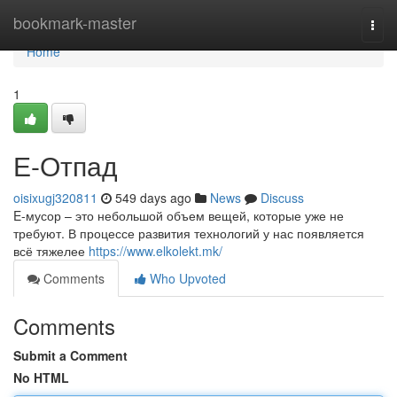
Home
bookmark-master
Togg
navi
Home
1
Е-Отпад
oisixugj320811
549 days ago
News
Discuss
E-мусор – это небольшой объем вещей, которые уже не
требуют. В процессе развития технологий у нас появляется
всё тяжелее
https://www.elkolekt.mk/
Comments
Who Upvoted
Comments
Submit a Comment
No HTML