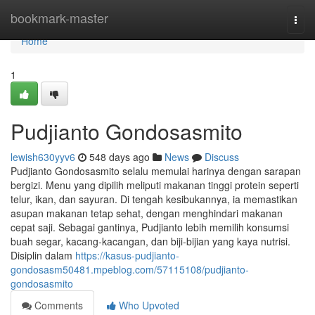
Home
bookmark-master
Togg
navi
Home
1
Pudjianto Gondosasmito
lewish630yyv6
548 days ago
News
Discuss
Pudjianto Gondosasmito selalu memulai harinya dengan sarapan
bergizi. Menu yang dipilih meliputi makanan tinggi protein seperti
telur, ikan, dan sayuran. Di tengah kesibukannya, ia memastikan
asupan makanan tetap sehat, dengan menghindari makanan
cepat saji. Sebagai gantinya, Pudjianto lebih memilih konsumsi
buah segar, kacang-kacangan, dan biji-bijian yang kaya nutrisi.
Disiplin dalam
https://kasus-pudjianto-
gondosasm50481.mpeblog.com/57115108/pudjianto-
gondosasmito
Comments
Who Upvoted