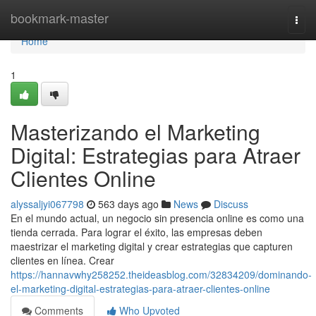
Home
bookmark-master
Togg
navi
Home
1
Masterizando el Marketing
Digital: Estrategias para Atraer
Clientes Online
alyssaljyi067798
563 days ago
News
Discuss
En el mundo actual, un negocio sin presencia online es como una
tienda cerrada. Para lograr el éxito, las empresas deben
maestrizar el marketing digital y crear estrategias que capturen
clientes en línea. Crear
https://hannavwhy258252.theideasblog.com/32834209/dominando-
el-marketing-digital-estrategias-para-atraer-clientes-online
Comments
Who Upvoted