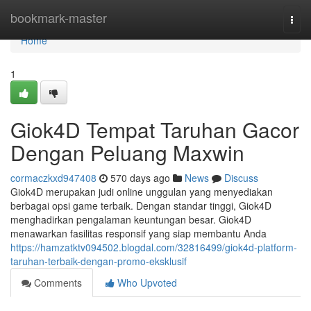
Home
bookmark-master
Togg
navi
Home
1
Giok4D Tempat Taruhan Gacor
Dengan Peluang Maxwin
cormaczkxd947408
570 days ago
News
Discuss
Giok4D merupakan judi online unggulan yang menyediakan
berbagai opsi game terbaik. Dengan standar tinggi, Giok4D
menghadirkan pengalaman keuntungan besar. Giok4D
menawarkan fasilitas responsif yang siap membantu Anda
https://hamzatktv094502.blogdal.com/32816499/giok4d-platform-
taruhan-terbaik-dengan-promo-eksklusif
Comments
Who Upvoted