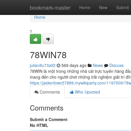
Home
bookmark-master
Home
New
Submit
Home
1
78WIN78
julian8u73atl2
569 days ago
News
Discuss
78WIN là một trong những nhà cái trực tuyến hàng đầu 
mang đến cho người chơi những trải nghiệm giải trí 
https://jaidenfowc57889.mywikiparty.com/1197009/78w
Comments
Who Upvoted
Comments
Submit a Comment
No HTML