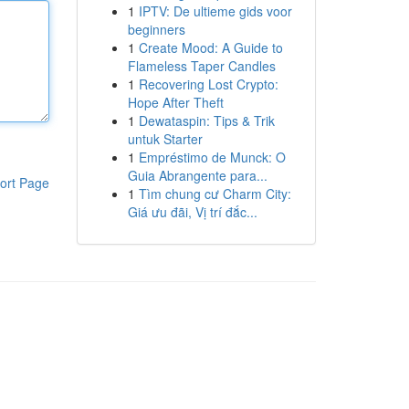
1
IPTV: De ultieme gids voor
beginners
1
Create Mood: A Guide to
Flameless Taper Candles
1
Recovering Lost Crypto:
Hope After Theft
1
Dewataspin: Tips & Trik
untuk Starter
1
Empréstimo de Munck: O
Guia Abrangente para...
ort Page
1
Tìm chung cư Charm City:
Giá ưu đãi, Vị trí đắc...