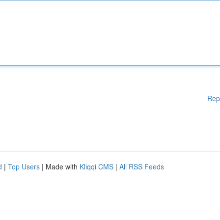
Rep
d
|
Top Users
| Made with
Kliqqi CMS
|
All RSS Feeds