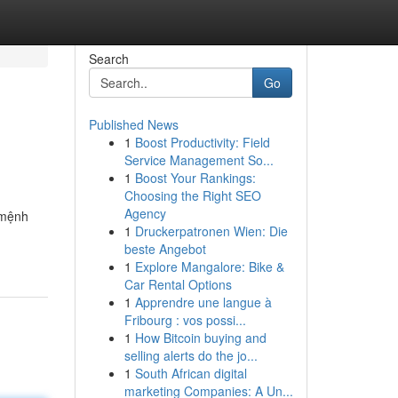
Search
Go
Published News
1
Boost Productivity: Field
Service Management So...
1
Boost Your Rankings:
Choosing the Right SEO
Agency
 mệnh
1
Druckerpatronen Wien: Die
beste Angebot
1
Explore Mangalore: Bike &
Car Rental Options
1
Apprendre une langue à
Fribourg : vos possi...
1
How Bitcoin buying and
selling alerts do the jo...
1
South African digital
marketing Companies: A Un...