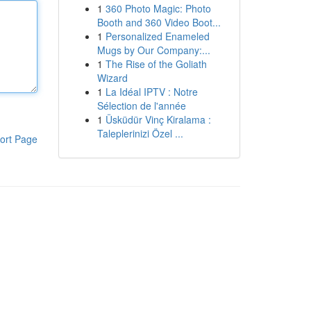
1
360 Photo Magic: Photo
Booth and 360 Video Boot...
1
Personalized Enameled
Mugs by Our Company:...
1
The Rise of the Goliath
Wizard
1
La Idéal IPTV : Notre
Sélection de l'année
1
Üsküdür Vinç Kiralama :
Taleplerinizi Özel ...
ort Page