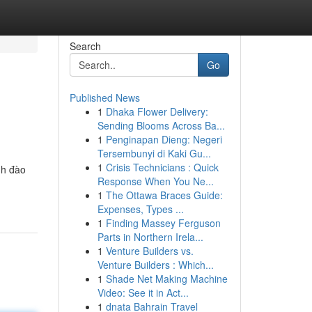
Search
Go
Published News
1
Dhaka Flower Delivery:
Sending Blooms Across Ba...
1
Penginapan Dieng: Negeri
Tersembunyi di Kaki Gu...
1
Crisis Technicians : Quick
nh đào
Response When You Ne...
1
The Ottawa Braces Guide:
Expenses, Types ...
1
Finding Massey Ferguson
Parts in Northern Irela...
1
Venture Builders vs.
Venture Builders : Which...
1
Shade Net Making Machine
Video: See it in Act...
1
dnata Bahrain Travel