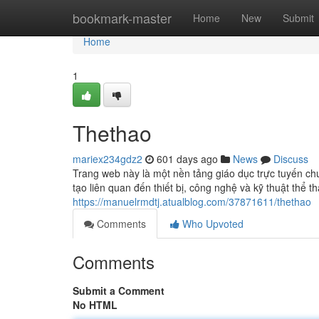
Home
bookmark-master
Home
New
Submit
Home
1
Thethao
mariex234gdz2
601 days ago
News
Discuss
Trang web này là một nền tảng giáo dục trực tuyến ch
tạo liên quan đến thiết bị, công nghệ và kỹ thuật thể
https://manuelrmdtj.atualblog.com/37871611/thethao
Comments
Who Upvoted
Comments
Submit a Comment
No HTML