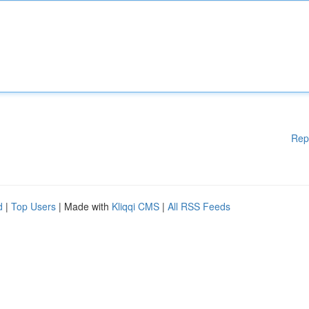
Rep
d
|
Top Users
| Made with
Kliqqi CMS
|
All RSS Feeds