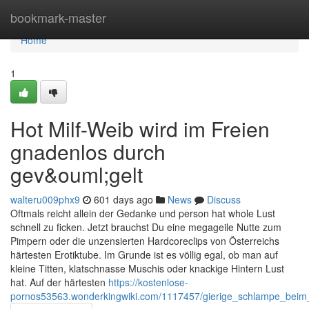
Home
bookmark-master
Home
1
Hot Milf-Weib wird im Freien
gnadenlos durch
gev&ouml;gelt
walteru009phx9
601 days ago
News
Discuss
Oftmals reicht allein der Gedanke und person hat whole Lust
schnell zu ficken. Jetzt brauchst Du eine megageile Nutte zum
Pimpern oder die unzensierten Hardcoreclips von Österreichs
härtesten Erotiktube. Im Grunde ist es völlig egal, ob man auf
kleine Titten, klatschnasse Muschis oder knackige Hintern Lust
hat. Auf der härtesten
https://kostenlose-
pornos53563.wonderkingwiki.com/1117457/gierige_schlampe_beim