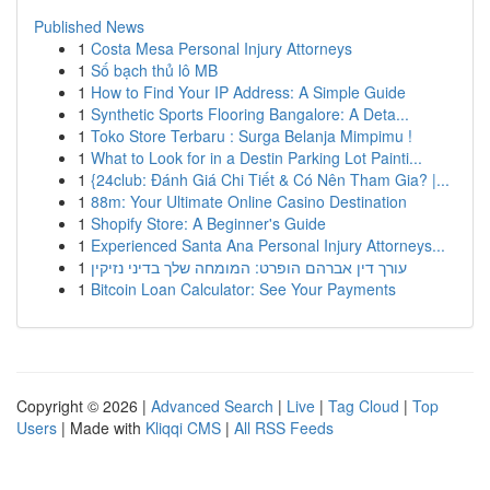
Published News
1
Costa Mesa Personal Injury Attorneys
1
Số bạch thủ lô MB
1
How to Find Your IP Address: A Simple Guide
1
Synthetic Sports Flooring Bangalore: A Deta...
1
Toko Store Terbaru : Surga Belanja Mimpimu !
1
What to Look for in a Destin Parking Lot Painti...
1
{24club: Đánh Giá Chi Tiết & Có Nên Tham Gia? |...
1
88m: Your Ultimate Online Casino Destination
1
Shopify Store: A Beginner's Guide
1
Experienced Santa Ana Personal Injury Attorneys...
1
עורך דין אברהם הופרט: המומחה שלך בדיני נזיקין
1
Bitcoin Loan Calculator: See Your Payments
Copyright © 2026 |
Advanced Search
|
Live
|
Tag Cloud
|
Top
Users
| Made with
Kliqqi CMS
|
All RSS Feeds