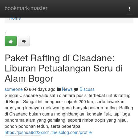
Home
bookmark-master
Togg
navi
Home
1
Paket Rafting di Cisadane:
Liburan Petualangan Seru di
Alam Bogor
someone
604 days ago
News
Discuss
Sungai Cisadane yaitu satu diantara posisi terhebat untuk rafting
di Bogor. Sungai ini mengucur sejauh 200 km, serta tawarkan
arus yang lumayan melawan guna banyak peserta rafting. Rafting
di Cisadane bukan cuma menghidangkan kendala fisik, tapi juga
panorama alam yang gemilang, seperti rimba tropis yang hijau,
pohon-pohonan teduh, serta beberapa
https://joshua9d22xnd1.theisblog.com/profile