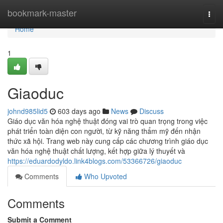
Home
bookmark-master
Togg
navi
Home
1
Giaoduc
johnd985lid5
603 days ago
News
Discuss
Giáo dục văn hóa nghệ thuật đóng vai trò quan trọng trong việc
phát triển toàn diện con người, từ kỹ năng thẩm mỹ đến nhận
thức xã hội. Trang web này cung cấp các chương trình giáo dục
văn hóa nghệ thuật chất lượng, kết hợp giữa lý thuyết và
https://eduardodyldo.link4blogs.com/53366726/giaoduc
Comments
Who Upvoted
Comments
Submit a Comment