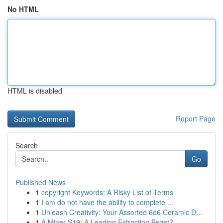
No HTML
HTML is disabled
Report Page
Search
Go
Published News
1
copyright Keywords: A Risky List of Terms
1
I am do not have the ability to complete ...
1
Unleash Creativity: Your Assorted 6d6 Ceramic D...
1
A Miner S19: A Leading Extraction Beast?