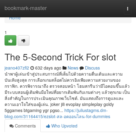
Home
bookmark-master
Togg
navi
Home
1
The 5-Second Trick For slot
jeano407zfl2
632 days ago
News
Discuss
นำพาผู้เล่นเข้าสู่ประสบการณ์ที่เต็มไปด้วยความตื่นเต้นและความ
บันเทิงสูงสุด การเลือกเกมสล็อตไม่ควรอิงเพียงความสวยงามของ
กราฟิก. ควรพิจารณาถึง ตรวจสอบหน้า โฮมสกรีนว่ามีไอคอนขึ้นแล้ว
มีระบบสอนผู้เดิมพันมือใหม่ที่อยากเดิมพันกับเกมต่างๆ แล้วทุกเกม เป็น
สิ่งสำคัญในการประเมินคุณภาพเว็บไซต์. มันแสดงถึงการดูแลและ
ความเอาใจใส่ของผู้เล่น. joker jili evoplay simpleplay goldy
5ggames btgaming ygr pgso...
https://juliustagms.dm-
blog.com/31164415/ezslot-สล-อตออนไลน-for-dummies
Comments
Who Upvoted