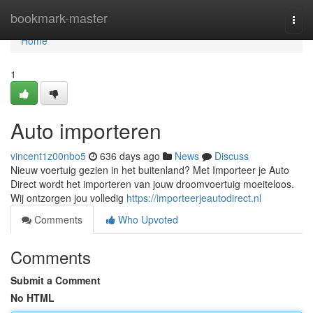
Home
bookmark-master
Togg
navi
Home
1
Auto importeren
vincent1z00nbo5
636 days ago
News
Discuss
Nieuw voertuig gezien in het buitenland? Met Importeer je Auto
Direct wordt het importeren van jouw droomvoertuig moeiteloos.
Wij ontzorgen jou volledig
https://importeerjeautodirect.nl
Comments
Who Upvoted
Comments
Submit a Comment
No HTML