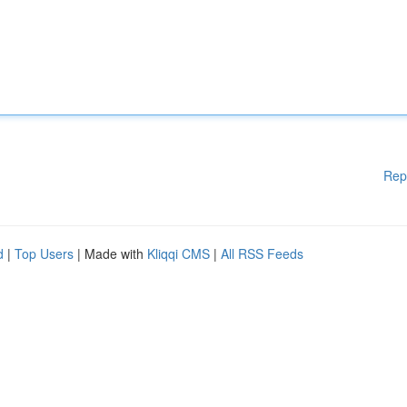
Rep
d
|
Top Users
| Made with
Kliqqi CMS
|
All RSS Feeds