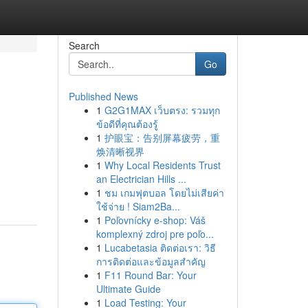
Search
Go
Published News
1
G2G1MAX เว็บตรง: รวมทุก
ข้อดีที่คุณต้องรู้
1
护眼宝：告别屏幕疲劳，重
焕清晰视界
1
Why Local Residents Trust
an Electrician Hills ...
1
ชม เกมฟุตบอล โดยไม่เสียค่า
ใช้จ่าย ! Siam2Ba...
1
Poľovnícky e-shop: Váš
komplexný zdroj pre poľo...
1
Lucabetasia ติดต่อเรา: วิธี
การติดต่อและข้อมูลสำคัญ
1
F11 Round Bar: Your
Ultimate Guide
1
Load Testing: Your