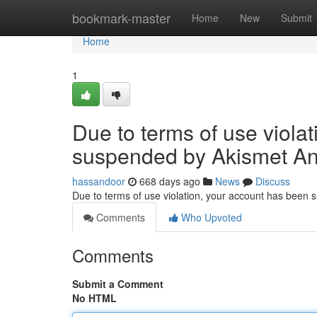
Home
bookmark-master
Home
New
Submit
Home
1
Due to terms of use viola
suspended by Akismet An
hassandoor
668 days ago
News
Discuss
Due to terms of use violation, your account has been
Comments
Who Upvoted
Comments
Submit a Comment
No HTML