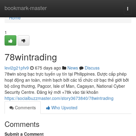
Home
bookmark-master
Togg
navi
Home
1
78wintrading
levi2g21pfv9
675 days ago
News
Discuss
78win sòng bạc trực tuyến uy tín tại Philippines. Được cấp phép
hoạt động an toàn, minh bạch bởi các tổ chức cờ bạc thế giới bởi
bộ công thương, Pagcor, Isle of Man, Cagayan, National Cyber
Security Centre. Đăng ký mới +78k vào tài khoản
https://socialbuzzmaster.com/story3673840/78wintrading
Comments
Who Upvoted
Comments
Submit a Comment